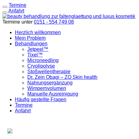
Termine
Anfahrt
Termine unter
0151 - 554 749 08
Herzlich willkommen
Mein Problem
Behandlungen
Jetpeel™
Tixel™
Microneedling
Cryolipolyse
Stoßwellentherapie
Dr. Zein Obagi – ZO Skin health
Nahrungsergänzung
Wimpernvolumen
Manuelle Ausreinigung
Häufig gestellte Fragen
Termine
Anfahrt