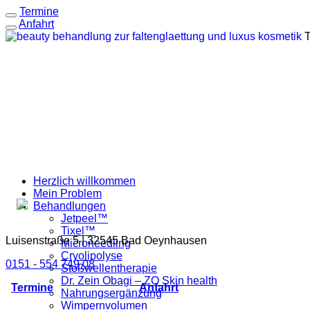
Termine
Anfahrt
T
Herzlich willkommen
Mein Problem
Behandlungen
Jetpeel™
Tixel™
Luisenstraße 5 | 32545 Bad Oeynhausen
Microneedling
Cryolipolyse
0151 - 554 749 08
Stoßwellentherapie
Dr. Zein Obagi – ZO Skin health
Termine
Anfahrt
Nahrungsergänzung
Wimpernvolumen